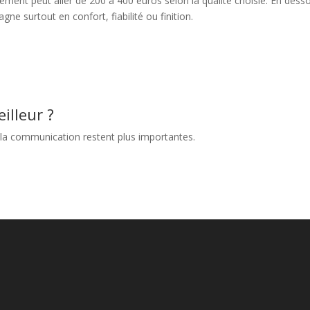
ment peut aller de 200 à 400 euros selon la qualité choisie. En dess
ne surtout en confort, fiabilité ou finition.
illeur ?
t la communication restent plus importantes.